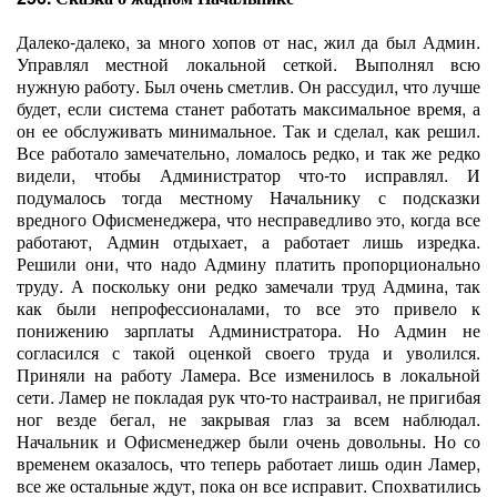
Далеко-далеко, за много хопов от нас, жил да был Админ.
Управлял местной локальной сеткой. Выполнял всю
нужную работу. Был очень сметлив. Он рассудил, что лучше
будет, если система станет работать максимальное время, а
он ее обслуживать минимальное. Так и сделал, как решил.
Все работало замечательно, ломалось редко, и так же редко
видели, чтобы Администратор что-то исправлял. И
подумалось тогда местному Начальнику с подсказки
вредного Офисменеджера, что несправедливо это, когда все
работают, Админ отдыхает, а работает лишь изредка.
Решили они, что надо Админу платить пропорционально
труду. А поскольку они редко замечали труд Админа, так
как были непрофессионалами, то все это привело к
понижению зарплаты Администратора. Но Админ не
согласился с такой оценкой своего труда и уволился.
Приняли на работу Ламера. Все изменилось в локальной
сети. Ламер не покладая рук что-то настраивал, не пригибая
ног везде бегал, не закрывая глаз за всем наблюдал.
Начальник и Офисменеджер были очень довольны. Но со
временем оказалось, что теперь работает лишь один Ламер,
все же остальные ждут, пока он все исправит. Спохватились