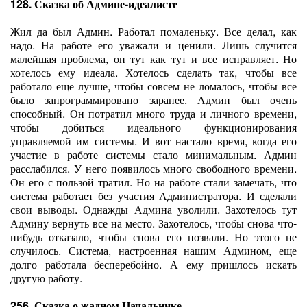
128. Сказка об Админе-идеалисте
Жил да был Админ. Работал помаленьку. Все делал, как
надо. На работе его уважали и ценили. Лишь случится
малейшая проблема, он тут как тут и все исправляет. Но
хотелось ему идеала. Хотелось сделать так, чтобы все
работало еще лучше, чтобы совсем не ломалось, чтобы все
было запрограммировано заранее. Админ был очень
способный. Он потратил много труда и личного времени,
чтобы добиться идеального функционирования
управляемой им системы. И вот настало время, когда его
участие в работе системы стало минимальным. Админ
расслабился. У него появилось много свободного времени.
Он его с пользой тратил. Но на работе стали замечать, что
система работает без участия Администратора. И сделали
свои выводы. Однажды Админа уволили. Захотелось тут
Админу вернуть все на место. Захотелось, чтобы снова что-
нибудь отказало, чтобы снова его позвали. Но этого не
случилось. Система, настроенная нашим Админом, еще
долго работала бесперебойно. А ему пришлось искать
другую работу.
256. Сказка о жадном Начальнике