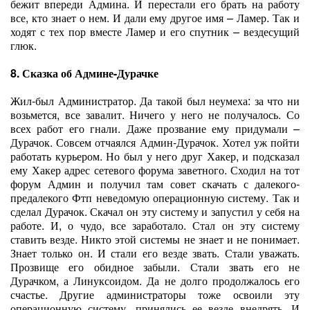
бежит впереди Админа. И перестали его брать на работу
все, кто знает о нем. И дали ему другое имя – Ламер. Так и
ходят с тех пор вместе Ламер и его спутник – вездесущий
глюк.
8. Сказка об Админе-Дурачке
Жил-был Администратор. Да такой был неумеха: за что ни
возьмется, все завалит. Ничего у него не получалось. Со
всех работ его гнали. Даже прозвание ему придумали –
Дурачок. Совсем отчаялся Админ-Дурачок. Хотел уж пойти
работать курьером. Но был у него друг Хакер, и подсказал
ему Хакер адрес сетевого форума заветного. Сходил на тот
форум Админ и получил там совет скачать с далекого-
предалекого Фтп неведомую операционную систему. Так и
сделал Дурачок. Скачал он эту систему и запустил у себя на
работе. И, о чудо, все заработало. Стал он эту систему
ставить везде. Никто этой системы не знает и не понимает.
Знает только он. И стали его везде звать. Стали уважать.
Прозвище его обидное забыли. Стали звать его не
Дурачком, а Линуксоидом. Да не долго продолжалось его
счастье. Другие администраторы тоже освоили эту
операционную систему, принялись ее везде внедрять. И