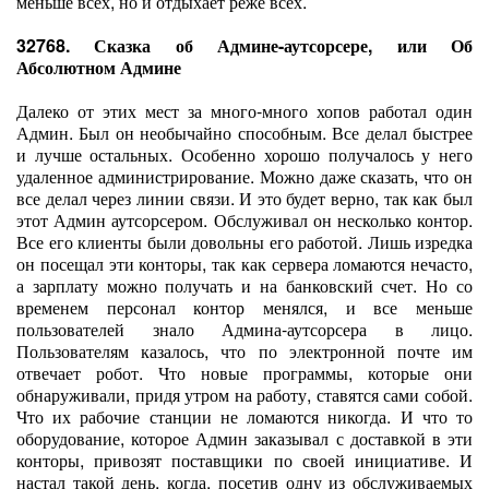
меньше всех, но и отдыхает реже всех.
32768. Сказка об Админе-аутсорсере, или Об
Абсолютном Админе
Далеко от этих мест за много-много хопов работал один
Админ. Был он необычайно способным. Все делал быстрее
и лучше остальных. Особенно хорошо получалось у него
удаленное администрирование. Можно даже сказать, что он
все делал через линии связи. И это будет верно, так как был
этот Админ аутсорсером. Обслуживал он несколько контор.
Все его клиенты были довольны его работой. Лишь изредка
он посещал эти конторы, так как сервера ломаются нечасто,
а зарплату можно получать и на банковский счет. Но со
временем персонал контор менялся, и все меньше
пользователей знало Админа-аутсорсера в лицо.
Пользователям казалось, что по электронной почте им
отвечает робот. Что новые программы, которые они
обнаруживали, придя утром на работу, ставятся сами собой.
Что их рабочие станции не ломаются никогда. И что то
оборудование, которое Админ заказывал с доставкой в эти
конторы, привозят поставщики по своей инициативе. И
настал такой день, когда, посетив одну из обслуживаемых