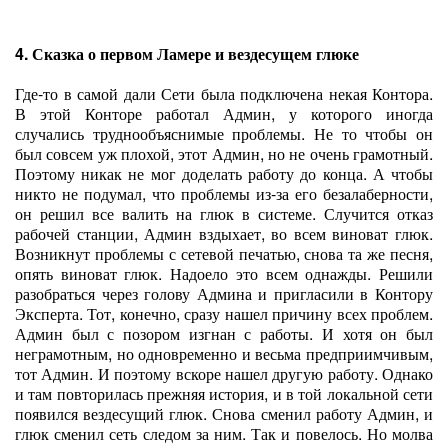
4. Сказка о первом Ламере и вездесущем глюке
Где-то в самой дали Сети была подключена некая Контора.
В этой Конторе работал Админ, у которого иногда
случались труднообъяснимые проблемы. Не то чтобы он
был совсем уж плохой, этот Админ, но не очень грамотный.
Поэтому никак не мог доделать работу до конца. А чтобы
никто не подумал, что проблемы из-за его безалаберности,
он решил все валить на глюк в системе. Случится отказ
рабочей станции, Админ вздыхает, во всем виноват глюк.
Возникнут проблемы с сетевой печатью, снова та же песня,
опять виноват глюк. Надоело это всем однажды. Решили
разобраться через голову Админа и пригласили в Контору
Эксперта. Тот, конечно, сразу нашел причину всех проблем.
Админ был с позором изгнан с работы. И хотя он был
неграмотным, но одновременно и весьма предприимчивым,
тот Админ. И поэтому вскоре нашел другую работу. Однако
и там повторилась прежняя история, и в той локальной сети
появился вездесущий глюк. Снова сменил работу Админ, и
глюк сменил сеть следом за ним. Так и повелось. Но молва