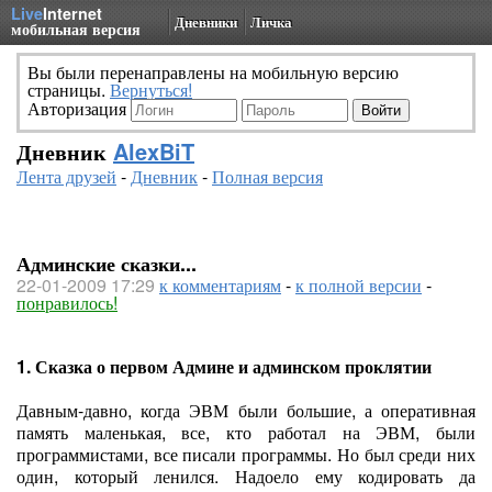
Live
Internet
Дневники
Личка
мобильная версия
Вы были перенаправлены на мобильную версию
страницы.
Вернуться!
Авторизация
Дневник
AlexBiT
Лента друзей
-
Дневник
-
Полная версия
Админские сказки...
22-01-2009 17:29
к комментариям
-
к полной версии
-
понравилось!
1. Сказка о первом Админе и админском проклятии
Давным-давно, когда ЭВМ были большие, а оперативная
память маленькая, все, кто работал на ЭВМ, были
программистами, все писали программы. Но был среди них
один, который ленился. Надоело ему кодировать да