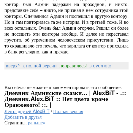
контор, был Админ задержан на проходной, и никто,
представьте себе – никто, не признал в нем сотрудника этой
конторы. Опечалился Админ и поспешил в другую контору.
Но и там повторилась та же история. И в третьей тоже. И во
всех остальных. Очень был Админ огорчен. Решил он более
не посещать эти конторы вообще. И далее не переставал
грустить об утраченном человеческом присутствии. Лишь
то скрашивало его печаль, что зарплата от контор приходила
в банк регулярно, как и прежде.
вверх^
к полной версии
понравилось!
в evernote
Вы сейчас не можете прокомментировать это сообщение.
Дневник Админские сказки... | AlexBiT - .::
Дневник.Alex.BiT :: Нет цвета кроме
Оранжевого! ::. |
Лента друзей AlexBiT
/
Полная версия
Добавить в друзья
Страницы:
раньше»