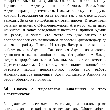
коварство. Знал он за Админом слабость – любовь к пиву.
Принес он Админу пива любимого. Расслабился
Администратор, размечтался. Показалось ему, что друзья
кругом. И рассказал он тогда, почему так у него все хорошо
выходит. Знал он волшебный рутовый пароль! И поделился
он этим знанием с Офисменеджером. А наутро, когда пиво
кончилось и запах солодовый выветрился, пришел Админ
на работу и узнал, что место его уже занято. Что
воспользовался его волшебным паролем Офисменеджер да
и взял на работу Ламера. И теперь Ламер выполняет всю
работу вместо Админа. Так остался Админ из-за своего
длинного языка да любви к пиву без работы! А Ламер
недолго проработал вместо Админа. Выгнали его вместе с
Офисменеджером. Оказалось, что знание волшебного
рутового пароля недостаточно, чтобы всю работу
Администратора выполнять. Хотя болтливого Админа на
работу обратно не приняли.
64. Сказка о тщеславном Начальнике и трех
Сертификатах
За далекими сетевыми рутерами, за километрами
оптоволоконного кабеля, в одном далеком Офисе работал