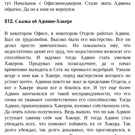
тут Начальник с Офисменеджером. Стали звать Админа
обратно. Да он к ним не вернулся.
512. Сказка об Админе-Хакере
В некотором Офисе, в некотором Отделе работал Админ.
Был он трудолюбив. Высоко было его мастерство. Все он
делал просто замечательно. Но показалось ему, что
недостаточно ценят его труд, что недостаточно возносят его
способности. И задумал тогда Админ стать умелым
Хакером. Придумал ник позагадочнее, да и начал
временами выходить в Сеть на промысел недобрый. Узнали
везде о нем как о Хакере, перед мастерством которого не
устоит ничто. Админа никто не знал за пределами Отдела, а
вот о Хакере знали все и боялись все. И тут еще более
Админ запечалился от такой несправедливости, что его
снова не уважают соответственно его способностям. Тогда
Админ, прикинувшись Хакером, взломал собственную сеть.
Да опять плохо получилось. Ведь вышло, что он как Админ
уступает самому себе как Хакеру. И тогда Админ стал
убеждать всех, что поможет избавить их от Хакера. Так
долго убеждал, так долго доказывал, что проговорился, и