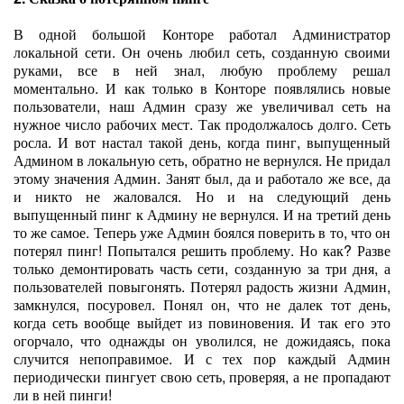
В одной большой Конторе работал Администратор
локальной сети. Он очень любил сеть, созданную своими
руками, все в ней знал, любую проблему решал
моментально. И как только в Конторе появлялись новые
пользователи, наш Админ сразу же увеличивал сеть на
нужное число рабочих мест. Так продолжалось долго. Сеть
росла. И вот настал такой день, когда пинг, выпущенный
Админом в локальную сеть, обратно не вернулся. Не придал
этому значения Админ. Занят был, да и работало же все, да
и никто не жаловался. Но и на следующий день
выпущенный пинг к Админу не вернулся. И на третий день
то же самое. Теперь уже Админ боялся поверить в то, что он
потерял пинг! Попытался решить проблему. Но как? Разве
только демонтировать часть сети, созданную за три дня, а
пользователей повыгонять. Потерял радость жизни Админ,
замкнулся, посуровел. Понял он, что не далек тот день,
когда сеть вообще выйдет из повиновения. И так его это
огорчало, что однажды он уволился, не дожидаясь, пока
случится непоправимое. И с тех пор каждый Админ
периодически пингует свою сеть, проверяя, а не пропадают
ли в ней пинги!