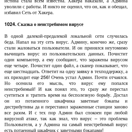
истина стала всем известна. Хакера наказали, а Админа
уволили с работы. И никто не оценил, что он, как и обещал,
избавил Сеть от Хакера.
1024. Сказка о неистребимом вирусе
В одной далекой-предалекой локальной сети случилась
беда. Напал на эту сеть вирус. Админу, конечно же, сразу
стали жаловаться пользователи. И он принялся неутомимо
вычищать вирус из пользовательских данных. Почистит
один компьютер, а ему сообщают, что заражены вирусом
еще четыре. Почистит один файл, а сканер показывает, что
еще шестнадцать. Ответит на одну заявку в техподдержку, а
их приходит еще 256! Очень устал Админ. Почти отчаялся.
Но осенила его мысль, что вирус ему попался
неистребимый! И как понял это, то сразу же перестал
суетиться и тратить время на бесполезную борьбу. Достал
он из потаенного шкафчика заветные бэкапы и
дистрибутивы да и переставил зараженные станции заново
все разом. И с тех пор Админ был спокоен при любой
вирусной атаке, так как знал, что вирус – это проблема
Пользователя, а у Админа на самый неистребимый вирус
есть потаенный шкафчик с заветными бэкапами!