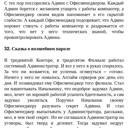
С тех пор поссорились Админ с Офисменеджером. Каждый
Админ борется с желанием утащить с работы компьютер, а
Офисменеджер своим видом напоминает о его скрытой
слабости. А каждый Офисменеджер подозревает, что Админ
норовит стянуть с работы компьютер и раздражается от
того, что нет у него технических знаний, чтобы
проконтролировать Админа.
32. Сказка о волшебном пароле
В тридевятой Конторе, в тридесятом Филиале работал
системный Администратор. И все у него в руках спорилось.
За что ни возьмется, не успеешь оглянуться – готово.
Ничего у него не ломалось. Аптайм серверов рос день ото
дня. И позавидовал ему Офисменеджер того филиала. Стал
он нашептывать Начальнику, что недоброе задумал Админ,
мол, хочет он хорошей работой усыпить бдительность, а сам
задумал уволиться. Поручил Начальник своему
Офисменеджеру разузнать секрет Админа. И стал
Офисменеджер выпытывать у Администратора, расскажи,
мол, в чем твой секрет. Но не соглашался Администратор на
уговоры, был тверд и деловит. Тогда задумал недруг