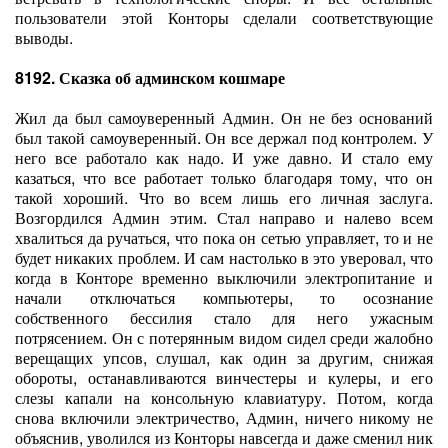
пользователи этой Конторы сделали соответствующие
выводы.
8192. Сказка об админском кошмаре
Жил да был самоуверенный Админ. Он не без оснований
был такой самоуверенный. Он все держал под контролем. У
него все работало как надо. И уже давно. И стало ему
казаться, что все работает только благодаря тому, что он
такой хороший. Что во всем лишь его личная заслуга.
Возгордился Админ этим. Стал направо и налево всем
хвалиться да ручаться, что пока он сетью управляет, то и не
будет никаких проблем. И сам настолько в это уверовал, что
когда в Конторе временно выключили электропитание и
начали отключаться компьютеры, то осознание
собственного бессилия стало для него ужасным
потрясением. Он с потерянным видом сидел среди жалобно
верещащих упсов, слушал, как один за другим, снижая
обороты, останавливаются винчестеры и кулеры, и его
слезы капали на консольную клавиатуру. Потом, когда
снова включили электричество, Админ, ничего никому не
объяснив, уволился из Конторы навсегда и даже сменил ник