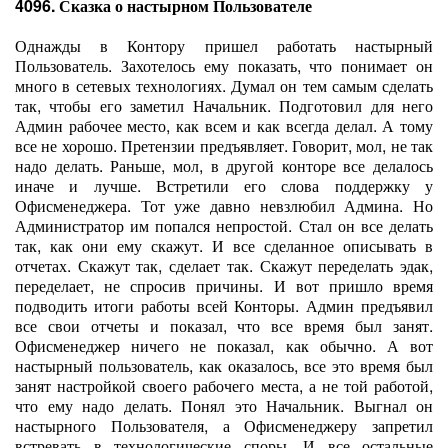
4096. Сказка о настырном Пользователе
Однажды в Контору пришел работать настырный
Пользователь. Захотелось ему показать, что понимает он
много в сетевых технологиях. Думал он тем самым сделать
так, чтобы его заметил Начальник. Подготовил для него
Админ рабочее место, как всем и как всегда делал. А тому
все не хорошо. Претензии предъявляет. Говорит, мол, не так
надо делать. Раньше, мол, в другой конторе все делалось
иначе и лучше. Встретили его слова поддержку у
Офисменеджера. Тот уже давно невзлюбил Админа. Но
Администратор им попался непростой. Стал он все делать
так, как они ему скажут. И все сделанное описывать в
отчетах. Скажут так, сделает так. Скажут переделать эдак,
переделает, не спросив причины. И вот пришло время
подводить итоги работы всей Конторы. Админ предъявил
все свои отчеты и показал, что все время был занят.
Офисменеджер ничего не показал, как обычно. А вот
настырный пользователь, как оказалось, все это время был
занят настройкой своего рабочего места, а не той работой,
что ему надо делать. Понял это Начальник. Выгнал он
настырного Пользователя, а Офисменеджеру запретил
встревать в технологические споры. И все остальные