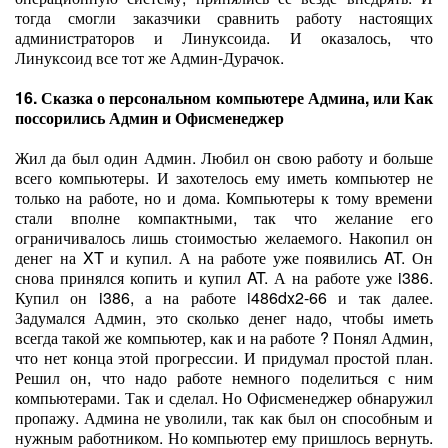
тогда смогли заказчики сравнить работу настоящих
администраторов и Линуксоида. И оказалось, что
Линуксоид все тот же Админ-Дурачок.
16. Сказка о персональном компьютере Админа, или Как
поссорились Админ и Офисменеджер
Жил да был один Админ. Любил он свою работу и больше
всего компьютеры. И захотелось ему иметь компьютер не
только на работе, но и дома. Компьютеры к тому времени
стали вполне компактными, так что желание его
ограничивалось лишь стоимостью желаемого. Накопил он
денег на XT и купил. А на работе уже появились AT. Он
снова принялся копить и купил AT. А на работе уже i386.
Купил он i386, а на работе i486dx2-66 и так далее.
Задумался Админ, это сколько денег надо, чтобы иметь
всегда такой же компьютер, как и на работе ? Понял Админ,
что нет конца этой прогрессии. И придумал простой план.
Решил он, что надо работе немного поделиться с ним
компьютерами. Так и сделал. Но Офисменеджер обнаружил
пропажу. Админа не уволили, так как был он способным и
нужным работником. Но компьютер ему пришлось вернуть.