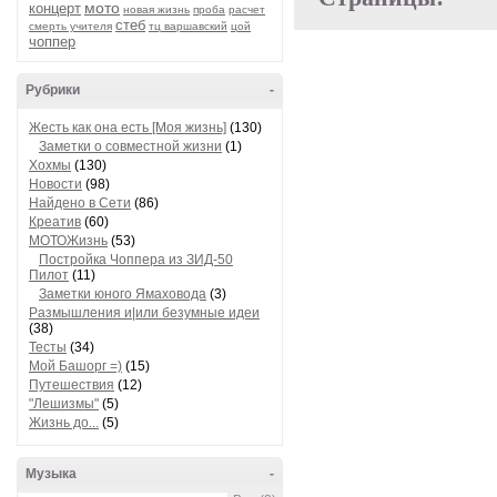
мото
концерт
новая жизнь
проба
расчет
стеб
смерть учителя
тц варшавский
цой
чоппер
Рубрики
-
Жесть как она есть [Моя жизнь]
(130)
Заметки о совместной жизни
(1)
Хохмы
(130)
Новости
(98)
Найдено в Сети
(86)
Креатив
(60)
МОТОЖизнь
(53)
Постройка Чоппера из ЗИД-50
Пилот
(11)
Заметки юного Ямаховода
(3)
Размышления и|или безумные идеи
(38)
Тесты
(34)
Мой Башорг =)
(15)
Путешествия
(12)
"Лешизмы"
(5)
Жизнь до...
(5)
Музыка
-