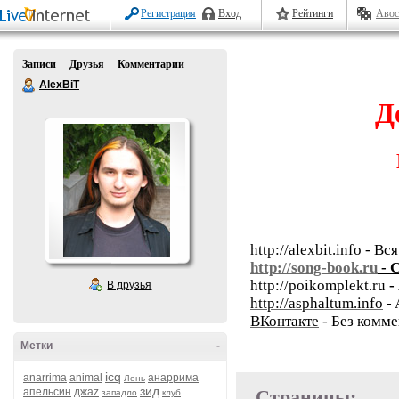
Регистрация
Вход
Рейтинги
Авос
Записи
Друзья
Комментарии
AlexBiT
Д
http://alexbit.info
- Вся
http://song-book.ru
- 
http://poikomplekt.ru
-
В друзья
http://asphaltum.info
- 
ВКонтакте
- Без комме
Метки
-
icq
anarrima
animal
анаррима
Лень
зид
апельсин
джаz
Страницы:
западло
клуб