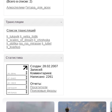
(Всего в списке: 2)
Алкоспелики
Гитара_для_всех
Трансляции
-
Список трансляций
lj_lukavik
lj_vetra_listik
lj_scales_of_dream
lj_chistyuka
lj_pbllka
rss_rss_mirasse
lj_lutiel
lj_kvarkus
Статистика
-
Создан: 28.02.2007
Записей:
Комментариев:
Написано: 2261
Отчеты:
Посетители
Поисковые фразы