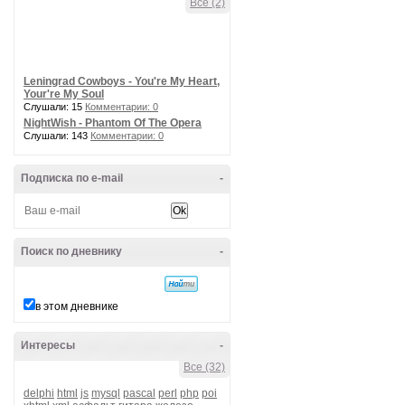
Все (2)
Leningrad Cowboys - You're My Heart,
Your're My Soul
Слушали: 15
Комментарии: 0
NightWish - Phantom Of The Opera
Слушали: 143
Комментарии: 0
Подписка по e-mail
-
Поиск по дневнику
-
в этом дневнике
Интересы
-
Все (32)
delphi
html
js
mysql
pascal
perl
php
poi