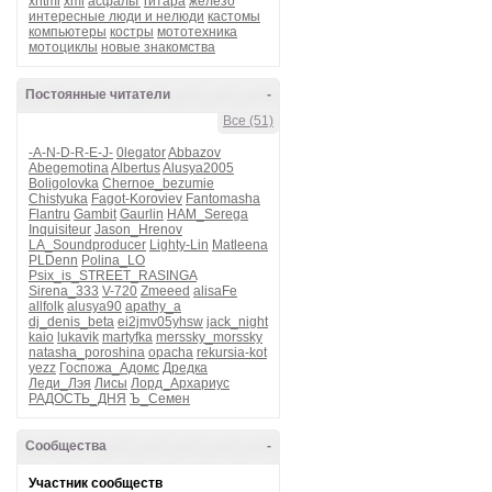
xhtml
xml
асфальт
гитара
железо
интересные люди и нелюди
кастомы
компьютеры
костры
мототехника
мотоциклы
новые знакомства
Постоянные читатели
-
Все (51)
-A-N-D-R-E-J-
0legator
Abbazov
Abegemotina
Albertus
Alusya2005
Boligolovka
Chernoe_bezumie
Chistyuka
Fagot-Koroviev
Fantomasha
Flantru
Gambit
Gaurlin
HAM_Serega
Inquisiteur
Jason_Hrenov
LA_Soundproducer
Lighty-Lin
Matleena
PLDenn
Polina_LO
Psix_is_STREET_RASINGA
Sirena_333
V-720
Zmeeed
alisaFe
allfolk
alusya90
apathy_a
dj_denis_beta
ei2jmv05yhsw
jack_night
kaio
lukavik
martyfka
merssky_morssky
natasha_poroshina
opacha
rekursia-kot
yezz
Госпожа_Адомс
Дредка
Леди_Лэя
Лисы
Лорд_Архариус
РАДОСТЬ_ДНЯ
Ъ_Семен
Сообщества
-
Участник сообществ