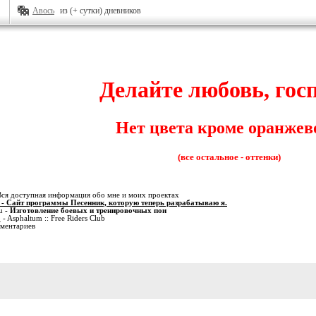
Авось
из (+ сутки) дневников
Делайте любовь, госп
Нет цвета кроме оранжев
(все остальное - оттенки)
Вся доступная информация обо мне и моих проектах
- Сайт программы Песенник, которую теперь разрабатываю я.
u
- Изготовление боевых и тренировочных пои
o
- Asphaltum :: Free Riders Club
мментариев