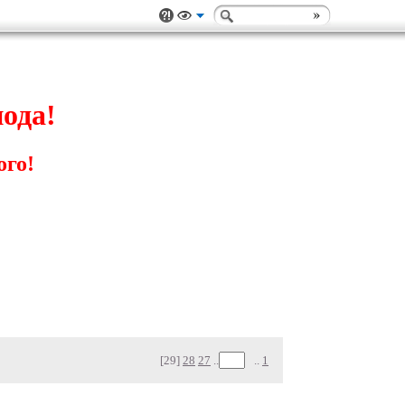
ода!
ого!
[29]
28
27
..
..
1