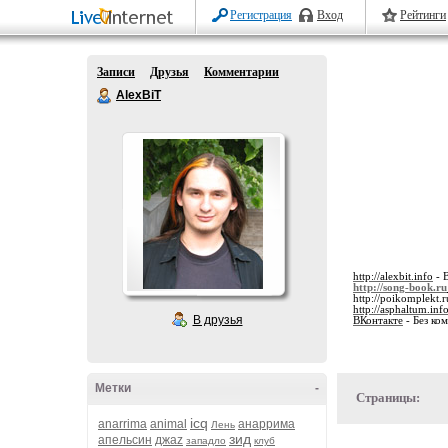
Регистрация
Вход
Рейтинги
Записи
Друзья
Комментарии
AlexBiT
http://alexbit.info
- 
http://song-book.ru
http://poikomplekt.r
http://asphaltum.inf
В друзья
ВКонтакте
- Без ко
Метки
-
Страницы:
icq
anarrima
animal
анаррима
Лень
зид
апельсин
джаz
западло
клуб