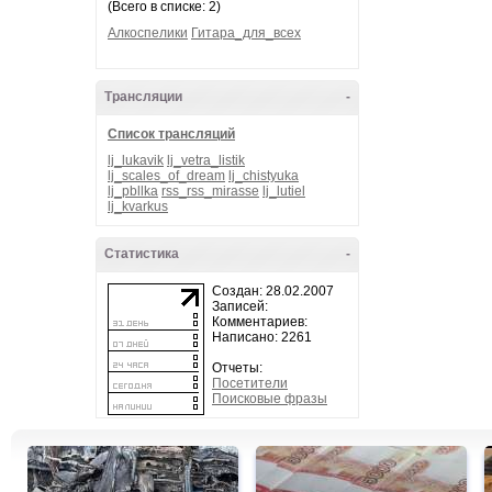
(Всего в списке: 2)
Алкоспелики
Гитара_для_всех
Трансляции
-
Список трансляций
lj_lukavik
lj_vetra_listik
lj_scales_of_dream
lj_chistyuka
lj_pbllka
rss_rss_mirasse
lj_lutiel
lj_kvarkus
Статистика
-
Создан: 28.02.2007
Записей:
Комментариев:
Написано: 2261
Отчеты:
Посетители
Поисковые фразы