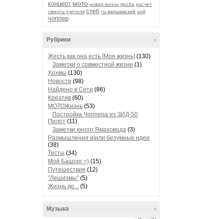
мото
концерт
новая жизнь
проба
расчет
стеб
смерть учителя
тц варшавский
цой
чоппер
Рубрики
-
Жесть как она есть [Моя жизнь]
(130)
Заметки о совместной жизни
(1)
Хохмы
(130)
Новости
(98)
Найдено в Сети
(86)
Креатив
(60)
МОТОЖизнь
(53)
Постройка Чоппера из ЗИД-50
Пилот
(11)
Заметки юного Ямаховода
(3)
Размышления и|или безумные идеи
(38)
Тесты
(34)
Мой Башорг =)
(15)
Путешествия
(12)
"Лешизмы"
(5)
Жизнь до...
(5)
Музыка
-