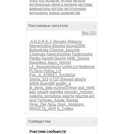
xhtml
xml
асфальт
гитара
железо
интересные люди и нелюди
кастомы
компьютеры
костры
мототехника
мотоциклы
новые знакомства
Постоянные читатели
-
Все (51)
-A-N-D-R-E-J-
0legator
Abbazov
Abegemotina
Albertus
Alusya2005
Boligolovka
Chernoe_bezumie
Chistyuka
Fagot-Koroviev
Fantomasha
Flantru
Gambit
Gaurlin
HAM_Serega
Inquisiteur
Jason_Hrenov
LA_Soundproducer
Lighty-Lin
Matleena
PLDenn
Polina_LO
Psix_is_STREET_RASINGA
Sirena_333
V-720
Zmeeed
alisaFe
allfolk
alusya90
apathy_a
dj_denis_beta
ei2jmv05yhsw
jack_night
kaio
lukavik
martyfka
merssky_morssky
natasha_poroshina
opacha
rekursia-kot
yezz
Госпожа_Адомс
Дредка
Леди_Лэя
Лисы
Лорд_Архариус
РАДОСТЬ_ДНЯ
Ъ_Семен
Сообщества
-
Участник сообществ