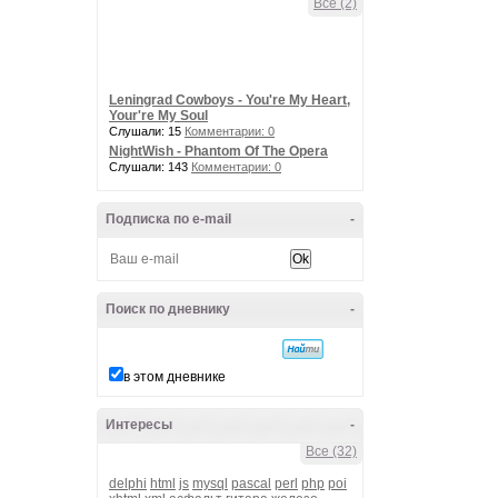
Все (2)
Leningrad Cowboys - You're My Heart,
Your're My Soul
Слушали: 15
Комментарии: 0
NightWish - Phantom Of The Opera
Слушали: 143
Комментарии: 0
Подписка по e-mail
-
Поиск по дневнику
-
в этом дневнике
Интересы
-
Все (32)
delphi
html
js
mysql
pascal
perl
php
poi