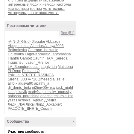
xhtml
xml
асфальт
гитара
железо
интересные люди и нелюди
кастомы
компьютеры
костры
мототехника
мотоциклы
новые знакомства
Постоянные читатели
-
Все (51)
-A-N-D-R-E-J-
0legator
Abbazov
Abegemotina
Albertus
Alusya2005
Boligolovka
Chernoe_bezumie
Chistyuka
Fagot-Koroviev
Fantomasha
Flantru
Gambit
Gaurlin
HAM_Serega
Inquisiteur
Jason_Hrenov
LA_Soundproducer
Lighty-Lin
Matleena
PLDenn
Polina_LO
Psix_is_STREET_RASINGA
Sirena_333
V-720
Zmeeed
alisaFe
allfolk
alusya90
apathy_a
dj_denis_beta
ei2jmv05yhsw
jack_night
kaio
lukavik
martyfka
merssky_morssky
natasha_poroshina
opacha
rekursia-kot
yezz
Госпожа_Адомс
Дредка
Леди_Лэя
Лисы
Лорд_Архариус
РАДОСТЬ_ДНЯ
Ъ_Семен
Сообщества
-
Участник сообществ