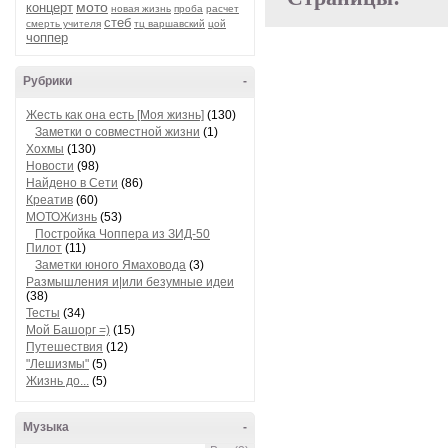
мото
концерт
новая жизнь
проба
расчет
стеб
смерть учителя
тц варшавский
цой
чоппер
Рубрики
-
Жесть как она есть [Моя жизнь]
(130)
Заметки о совместной жизни
(1)
Хохмы
(130)
Новости
(98)
Найдено в Сети
(86)
Креатив
(60)
МОТОЖизнь
(53)
Постройка Чоппера из ЗИД-50
Пилот
(11)
Заметки юного Ямаховода
(3)
Размышления и|или безумные идеи
(38)
Тесты
(34)
Мой Башорг =)
(15)
Путешествия
(12)
"Лешизмы"
(5)
Жизнь до...
(5)
Музыка
-