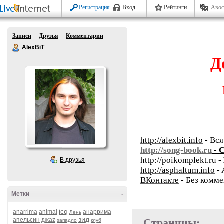
Регистрация
Вход
Рейтинги
Авос
Записи
Друзья
Комментарии
AlexBiT
Д
http://alexbit.info
- Вся
http://song-book.ru
- 
http://poikomplekt.ru
-
В друзья
http://asphaltum.info
- 
ВКонтакте
- Без комме
Метки
-
icq
anarrima
animal
анаррима
Лень
зид
апельсин
джаz
Страницы:
западло
клуб