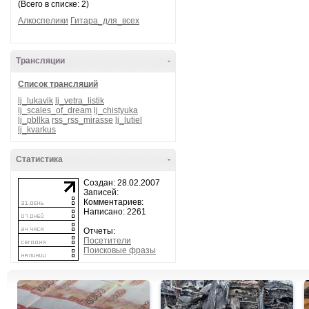
(Всего в списке: 2)
Алкоспелики
Гитара_для_всех
Трансляции
-
Список трансляций
lj_lukavik
lj_vetra_listik
lj_scales_of_dream
lj_chistyuka
lj_pbllka
rss_rss_mirasse
lj_lutiel
lj_kvarkus
Статистика
-
Создан: 28.02.2007
Записей:
Комментариев:
Написано: 2261
Отчеты:
Посетители
Поисковые фразы