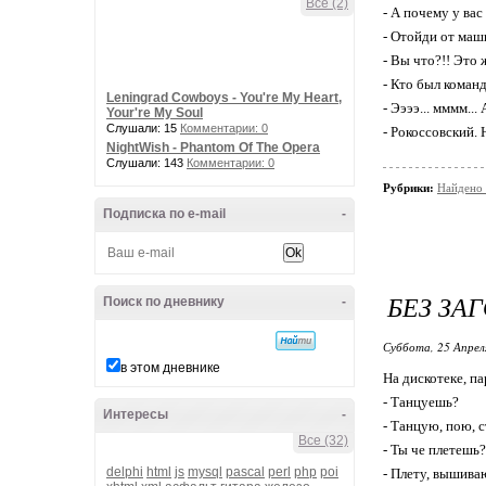
Все (2)
- А почему у вас
- Отойди от маш
- Вы что?!! Это 
- Кто был коман
Leningrad Cowboys - You're My Heart,
- Ээээ... мммм..
Your're My Soul
Слушали: 15
Комментарии: 0
- Рокоссовский.
NightWish - Phantom Of The Opera
Слушали: 143
Комментарии: 0
Рубрики:
Найдено 
Подписка по e-mail
-
БЕЗ ЗА
Поиск по дневнику
-
Суббота, 25 Апрел
в этом дневнике
На дискотеке, п
- Танцуешь?
Интересы
-
- Танцую, пою, 
Все (32)
- Ты че плетешь?
delphi
html
js
mysql
pascal
perl
php
poi
- Плету, вышиваю