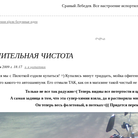
Сраный Лебедев. Все настроение испортил
ния и|или безумные идеи
ИТЕЛЬНАЯ ЧИСТОТА
я 2009 г. 18:17
+ в цитатник
я мы с Пилоткой ездили купаться! =) Купались минут тридцать, мойка офиге
о какого-то автошампуня. Его отмыли ТАК, как он в магазине такой чистый не 
Только не все так радужно=( Теперь видны все потертости и 
А самая задница в том, что эта супер-химия взяла, да и растворила мн
Он теперь весь фолетовый, в потеках=((( Придется пере