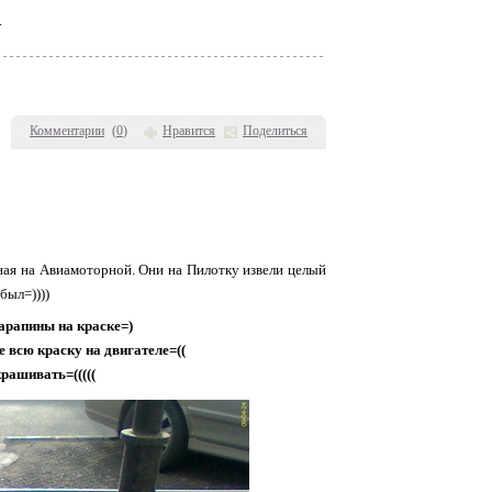
.
Комментарии
(
0
)
Нравится
Поделиться
нная на Авиамоторной. Они на Пилотку извели целый
был=))))
царапины на краске=)
е всю краску на двигателе=((
крашивать=(((((