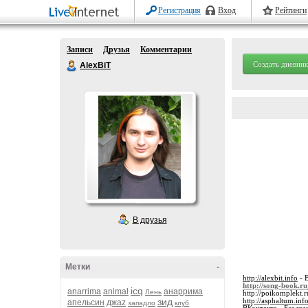
Регистрация
Вход
Рейтинги
Записи
Друзья
Комментарии
Создать дневник
AlexBiT
В друзья
Метки
-
http://alexbit.info
- 
http://song-book.ru
icq
anarrima
animal
анаррима
Лень
http://poikomplekt.r
зид
http://asphaltum.inf
апельсин
джаz
западло
клуб