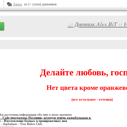
Авось
из (+ сутки) дневников
.:: Дневник.Alex.BiT :
Делайте любовь, госп
Нет цвета кроме оранжев
(все остальное - оттенки)
Вся доступная информация обо мне и моих проектах
- Сайт программы Песенник, которую теперь разрабатываю я.
u
- Изготовление боевых и тренировочных пои
o
- Asphaltum :: Free Riders Club