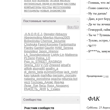
xhtml
xml
асфальт
гитара
железо
- Гонишь, что ли
интересные люди и нелюди
кастомы
компьютеры
костры
мототехника
- Гоню самогон, 
мотоциклы
новые знакомства
- Ну ты даешь!
- Даю, в рот беру
Постоянные читатели
-
- Да че ты лечи
Все (51)
- Геморрой, гайм
-A-N-D-R-E-J-
0legator
Abbazov
- Ты че ? Тупиш
Abegemotina
Albertus
Alusya2005
- Туплю, острю,
Boligolovka
Chernoe_bezumie
Chistyuka
Fagot-Koroviev
Fantomasha
- Чё???
Flantru
Gambit
Gaurlin
HAM_Serega
- Б****ть, замуж 
Inquisiteur
Jason_Hrenov
LA_Soundproducer
Lighty-Lin
Matleena
PLDenn
Polina_LO
Psix_is_STREET_RASINGA
Sirena_333
V-720
Zmeeed
alisaFe
allfolk
alusya90
apathy_a
dj_denis_beta
ei2jmv05yhsw
jack_night
kaio
lukavik
martyfka
merssky_morssky
Процитировано
1 раз
natasha_poroshina
opacha
rekursia-kot
yezz
Госпожа_Адомс
Дредка
Леди_Лэя
Лисы
Лорд_Архариус
РАДОСТЬ_ДНЯ
Ъ_Семен
ФАК
Сообщества
-
Суббота, 25 Апрел
Участник сообществ