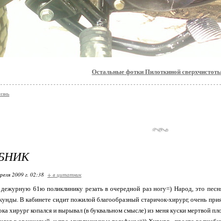
Остальные фотки Пилоткиной сверхчистоты
знь
БНИК
реля 2009 г. 02:38
+ в цитатник
 дежурную 61ю поликлинику резать в очередной раз ногу=) Народ, это песня
унды. В кабинете сидит пожилой благообразный старичок-хирург, очень при
ока хирург копался и вырывал (в буквальном смысле) из меня куски мертвой пло