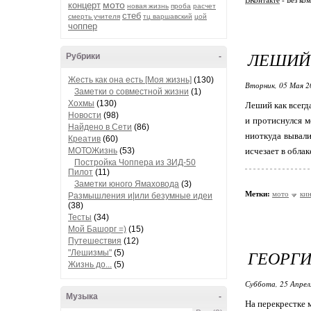
ВКонтакте
- Без ко
мото
концерт
новая жизнь
проба
расчет
стеб
смерть учителя
тц варшавский
цой
чоппер
ЛЕШИЙ
Рубрики
-
Жесть как она есть [Моя жизнь]
(130)
Вторник, 05 Мая 2
Заметки о совместной жизни
(1)
Хохмы
(130)
Леший как всегд
Новости
(98)
и протиснулся ме
Найдено в Сети
(86)
ниоткуда вывали
Креатив
(60)
МОТОЖизнь
(53)
исчезает в облак
Постройка Чоппера из ЗИД-50
Пилот
(11)
Заметки юного Ямаховода
(3)
Метки:
мото
ки
Размышления и|или безумные идеи
(38)
Тесты
(34)
Мой Башорг =)
(15)
Путешествия
(12)
ГЕОРГИ
"Лешизмы"
(5)
Жизнь до...
(5)
Суббота, 25 Апрел
Музыка
-
На перекрестке 