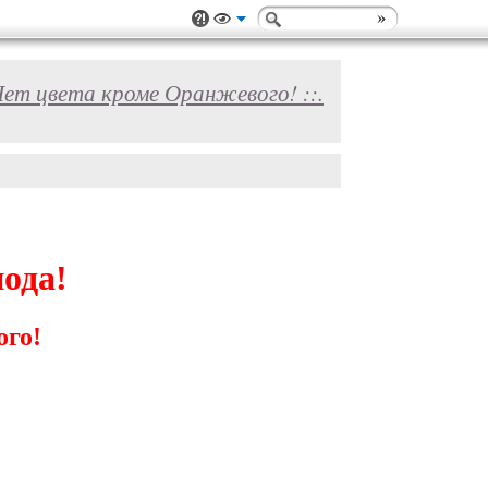
: Нет цвета кроме Оранжевого! ::.
ода!
ого!