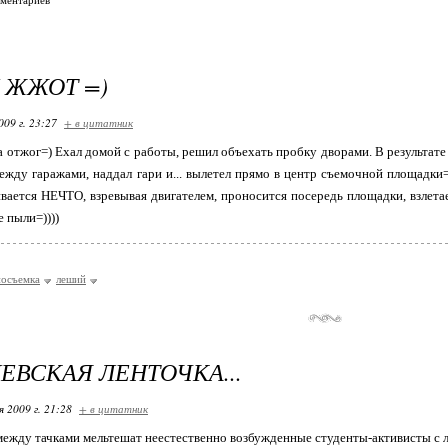
мментариев
 ЖЖОТ =)
009 г. 23:27
+ в цитатник
а отжог=) Ехал домой с работы, решил объехать пробку дворами. В результате
жду гаражами, наддал гари и... вылетел прямо в центр съемочной площадки=))))
вается НЕЧТО, взревывая двигателем, проносится посередь площадки, взлетае
е пыли=))))
носъемка
леший
ЕВСКАЯ ЛЕНТОЧКА...
я 2009 г. 21:28
+ в цитатник
между тачками мельтешат неестественно возбужденные студенты-активисты с 