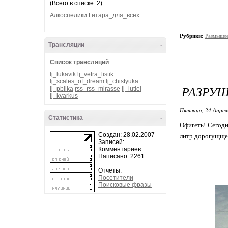
(Всего в списке: 2)
Алкоспелики
Гитара_для_всех
Рубрики:
Размышле
Трансляции
-
Список трансляций
lj_lukavik
lj_vetra_listik
lj_scales_of_dream
lj_chistyuka
РАЗРУШ
lj_pbllka
rss_rss_mirasse
lj_lutiel
lj_kvarkus
Пятница, 24 Апрел
Статистика
-
Офигеть! Сегодн
Создан: 28.02.2007
литр дорогущщег
Записей:
Комментариев:
Написано: 2261
Отчеты:
Посетители
Поисковые фразы