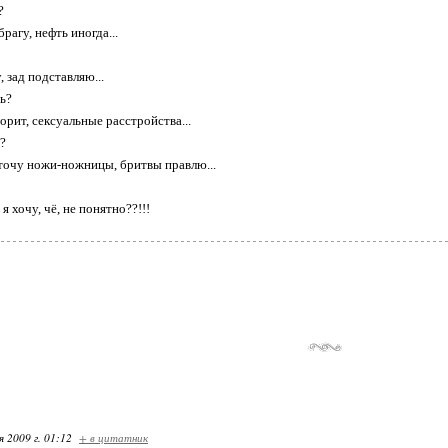
?
брагу, нефть иногда...
, зад подставляю...
шь?
орит, сексуальные расстройства...
ь?
 точу ножи-ножницы, бритвы правлю...
я хочу, чё, не понятно??!!!
я 2009 г. 01:12
+ в цитатник