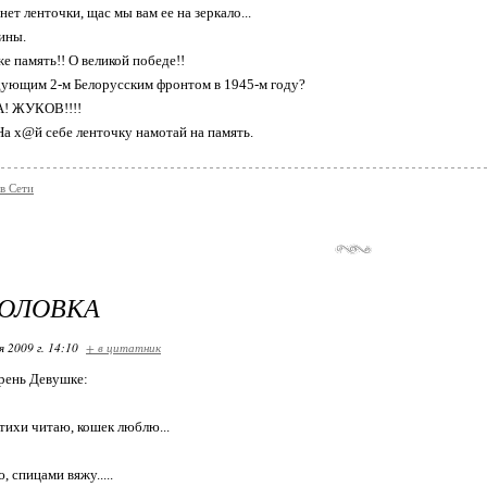
 нет ленточки, щас мы вам ее на зеркало...
ины.
же память!! О великой победе!!
дующим 2-м Белорусским фронтом в 1945-м году?
. А! ЖУКОВ!!!!
 На х@й себе ленточку намотай на память.
в Сети
ГОЛОВКА
я 2009 г. 14:10
+ в цитатник
арень Девушке:
стихи читаю, кошек люблю...
, спицами вяжу.....