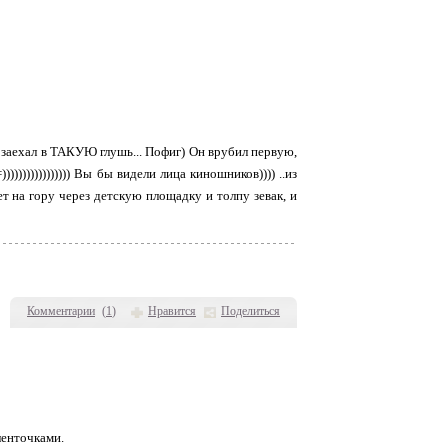
 заехал в ТАКУЮ глушь... Пофиг) Он врубил первую,
))))))))))))) Вы бы видели лица киношников)))) ..из
т на гору через детскую площадку и толпу зевак, и
Комментарии
(
1
)
Нравится
Поделиться
ленточками.