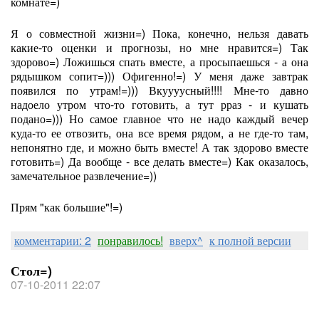
комнате=)
Я о совместной жизни=) Пока, конечно, нельзя давать
какие-то оценки и прогнозы, но мне нравится=) Так
здорово=) Ложишься спать вместе, а просыпаешься - а она
рядышком сопит=))) Офигенно!=) У меня даже завтрак
появился по утрам!=))) Вкуууусный!!!! Мне-то давно
надоело утром что-то готовить, а тут рраз - и кушать
подано=))) Но самое главное что не надо каждый вечер
куда-то ее отвозить, она все время рядом, а не где-то там,
непонятно где, и можно быть вместе! А так здорово вместе
готовить=) Да вообще - все делать вместе=) Как оказалось,
замечательное развлечение=))
Прям "как большие"!=)
комментарии: 2
понравилось!
вверх^
к полной версии
Стол=)
07-10-2011 22:07