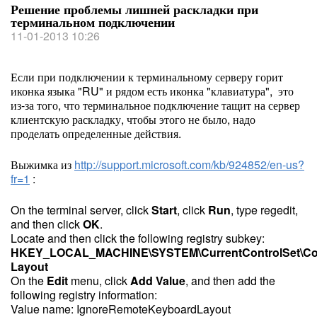
Решение проблемы лишней раскладки при
терминальном подключении
11-01-2013 10:26
Если при подключении к терминальному серверу горит
иконка языка "RU" и рядом есть иконка "клавиатура", это
из-за того, что терминальное подключение тащит на сервер
клиентскую раскладку, чтобы этого не было, надо
проделать определенные действия.
Выжимка из
http://support.microsoft.com/kb/924852/en-us?
fr=1
:
On the terminal server, click
Start
, click
Run
, type
regedit
,
and then click
OK
.
Locate and then click the following registry subkey:
HKEY_LOCAL_MACHINE\SYSTEM\CurrentControlSet\Con
Layout
On the
Edit
menu, click
Add Value
, and then add the
following registry information:
Value name: IgnoreRemoteKeyboardLayout