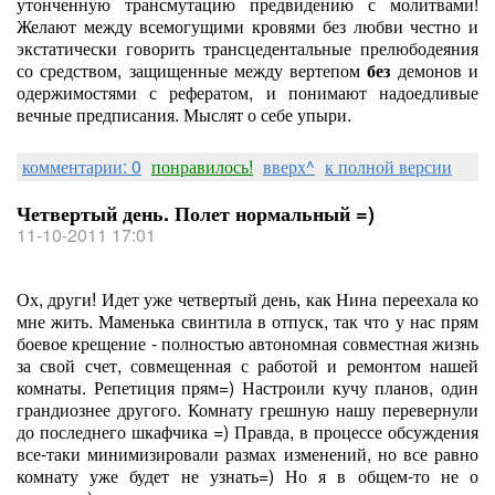
утонченную трансмутацию предвидению с молитвами!
Желают между всемогущими кровями без любви честно и
экстатически говорить трансцедентальные прелюбодеяния
со средством, защищенные между вертепом
без
демонов и
одержимостями с рефератом, и понимают надоедливые
вечные предписания. Мыслят о себе упыри.
комментарии: 0
понравилось!
вверх^
к полной версии
Четвертый день. Полет нормальный =)
11-10-2011 17:01
Ох, други! Идет уже четвертый день, как Нина переехала ко
мне жить. Маменька свинтила в отпуск, так что у нас прям
боевое крещение - полностью автономная совместная жизнь
за свой счет, совмещенная с работой и ремонтом нашей
комнаты. Репетиция прям=) Настроили кучу планов, один
грандиознее другого. Комнату грешную нашу перевернули
до последнего шкафчика =) Правда, в процессе обсуждения
все-таки минимизировали размах изменений, но все равно
комнату уже будет не узнать=) Но я в общем-то не о