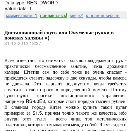
Data type: REG_DWORD
Value data: 1
комментарии: 1
понравилось!
вверх^
к полной версии
Дистанционный спуск или Очумелые ручки в
поисках халявы =)
31-12-2012 18:37
Всем известно, что снимать с большой выдержкой с рук -
практически бессмысленное занятие, из-за дрожания
камеры. Штатив сам по себе тоже не очень спасает -
приходится ставить задержку в две секунды, чтобы камера
не дрожала. Этот вариант недопустим, когда требуется
спустить затвор строго в определенный момент. Потому
существуют тросики дистанционного управления,
например RS-60E3, которые стоят порядка тысячи рублей.
В славном городе Китае можно купить такой пульт
примерно за $1.5, причем точно такого же качества, ибо
внутри этот пульт - всего лишь три металлических
пластинки, которые замыкаются между собой. Я тут сидел и
думал - а не поснимать ли мне в новогоднюю ночь