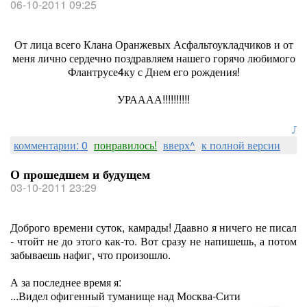
06-10-2011 09:25
От лица всего Клана Оранжевых Асфальтоукладчиков и от
меня лично сердечно поздравляем нашего горячо любимого
Флантрусе4ку с Днем его рождения!
УРАААА!!!!!!!!!!
Лоре
комментарии: 0
понравилось!
вверх^
к полной версии
О прошедшем и будущем
03-10-2011 23:29
Доброго времени суток, камрады! Даавно я ничего не писал
- чтойт не до этого как-то. Вот сразу не напишешь, а потом
забываешь нафиг, что произошло.
А за последнее время я:
...Видел офигенный туманище над Москва-Сити