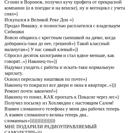
Сгонял в Воронеж, получил кучу профита от прекрасной
компании (и в поездке и на вписке), ну и мотоцикл с учета
снял=)
Искупался в Великой Реке Дон =)
Продал Ямашку, и полностью расплатился с владельцем
Сибишки
Вовсю общаюсь с крестным сынишкой на дачке, когда
добираюсь-таки до нее, грешной=) Такой классный
мальчуган=) У нас самый клевый=))
Сбросил десяток килограмм и стал вдвое меньше, как
говорят..=) Наконец-то=))
Надумал уходить с работы и искать-таки нормальную
зарплату.
Освоил пересылку ништяков по почте=)
Наконец-то покрасил все двери и окна в квартире..=)))
Ремонт почти закончен!=)
Наконец-то понял, КАК проехать к Пикасне через лес=)
Получил посылку из Хохляндии с настоящим Салом!
Взамен сломанного телефона у меня два рабочих теперь
А взамен сломанного велика теперь два..
сломанных=)))))))))))))))))
МНЕ ПОДАРИЛИ РАДИОУПРАВЛЯЕМЫЙ
САМОЛЕТ!!!!!!=)))