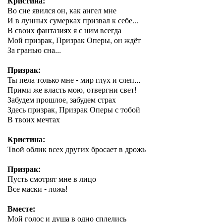
Кристина:
Во сне явился он, как ангел мне
И в лунных сумерках призвал к себе...
В своих фантазиях я с ним всегда
Мой призрак, Призрак Оперы, он ждёт
За гранью сна...
Призрак:
Ты пела только мне - мир глух и слеп...
Прими же власть мою, отвергни свет!
Забудем прошлое, забудем страх
Здесь призрак, Призрак Оперы с тобой
В твоих мечтах
Кристина:
Твой облик всех других бросает в дрожь
Призрак:
Пусть смотрят мне в лицо
Все маски - ложь!
Вместе:
Мой голос и душа в одно сплелись