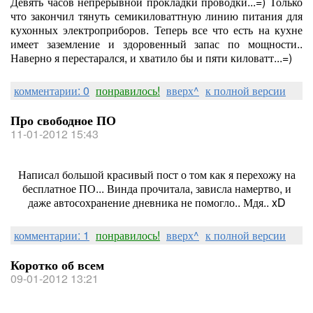
Девять часов непрерывной прокладки проводки...=) Только
что закончил тянуть семикиловаттную линию питания для
кухонных электроприборов. Теперь все что есть на кухне
имеет заземление и здоровенный запас по мощности..
Наверно я перестарался, и хватило бы и пяти киловатт...=)
комментарии: 0
понравилось!
вверх^
к полной версии
Про свободное ПО
11-01-2012 15:43
Написал большой красивый пост о том как я перехожу на
бесплатное ПО... Винда прочитала, зависла намертво, и
даже автосохранение дневника не помогло.. Мдя.. xD
комментарии: 1
понравилось!
вверх^
к полной версии
Коротко об всем
09-01-2012 13:21