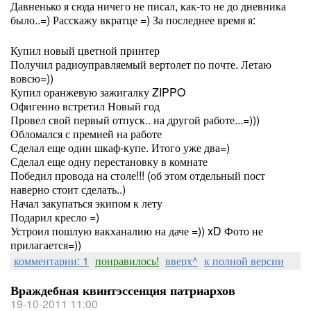
Давненько я сюда ничего не писал, как-то не до дневника
было..=) Расскажу вкратце =) За последнее время я:
Купил новый цветной принтер
Получил радиоуправляемый вертолет по почте. Летаю
вовсю=))
Купил оранжевую зажигалку ZIPPO
Офигенно встретил Новый год
Провел свой первый отпуск.. на другой работе...=)))
Обломался с премией на работе
Сделал еще один шкаф-купе. Итого уже два=)
Сделал еще одну перестановку в комнате
Победил провода на столе!!! (об этом отдельный пост
наверно стоит сделать..)
Начал закупаться экипом к лету
Подарил кресло =)
Устроил пошлую вакханалию на даче =)) xD Фото не
прилагается=))
комментарии: 1
понравилось!
вверх^
к полной версии
Враждебная квинтэссенция патриархов
19-10-2011 11:00