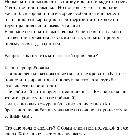
Ночью кот запрыгивает на спинку кровати и ходит по ней.
У кота ночной променад. Но поскольку кот в прошлой
жизни был коровой и некоторые особенности перенес в
нынешнюю инкарнацию, на четвертой-пятой ходке он
теряет равновесие и шмякается вниз.
Если мне везет, кот падает рядом. Если не везет, на мою
голову приземляются десять килограммов кота, причем
почему-то всегда задницей.
Вопрос: как отучить кота от этой привычки?
Были перепробованы:
- липкие ленты, разложенные на спинке кровати. (В итоге
полночи отдирали их от ополоумевшего кота, чуть без
скальпа его не оставили).
- нелюбимый котом аромат иланг-иланга. (Кот наплевал на
то, что аромат у него нелюбимый).
- мандариновая кожура в больших количествах (Кот
брезгливо посшибал шкурки мне на голову, в процессе упал
за ними сам).
Что еще можно сделать? С брызгалкой под подушкой я уже
спала. Кот удирает, затем возвращается.