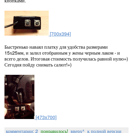
кнопками.
[700x394]
Быстренько наваял платку для удобства размерами
15х25мм, и залил отобранным у жены черным лаком - и
всего делов. Итоговая стоимость получилась равной нулю=)
Сегодня пойду снимать салют!=)
[473x700]
комментарии: 2
понравилось!
вверх^
к полной версии