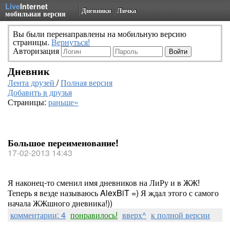
Live
Internet
Дневники
Личка
мобильная версия
Вы были перенаправлены на мобильную версию
страницы.
Вернуться!
Авторизация
Дневник
Лента друзей
/
Полная версия
Добавить в друзья
Страницы:
раньше»
Большое переименование!
17-02-2013 14:43
Я наконец-то сменил имя дневников на ЛиРу и в ЖЖ!
Теперь я везде называюсь AlexBiT =) Я ждал этого с самого
начала ЖЖшного дневника!))
комментарии: 4
понравилось!
вверх^
к полной версии