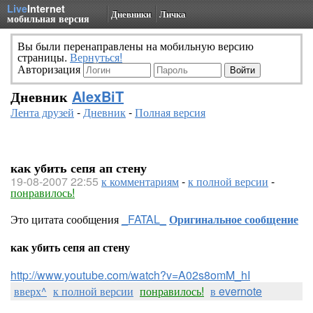
Live
Internet
Дневники
Личка
мобильная версия
Вы были перенаправлены на мобильную версию
страницы.
Вернуться!
Авторизация
Дневник
AlexBiT
Лента друзей
-
Дневник
-
Полная версия
как убить сепя ап стену
19-08-2007 22:55
к комментариям
-
к полной версии
-
понравилось!
Это цитата сообщения
_FATAL_
Оригинальное сообщение
как убить сепя ап стену
http://www.youtube.com/watch?v=A02s8omM_hI
вверх^
к полной версии
понравилось!
в evernote