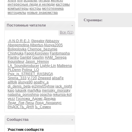
xhtml
xml
асфальт
гитара
железо
интересные люди и нелюди
кастомы
компьютеры
костры
мототехника
мотоциклы
новые знакомства
Страницы:
Постоянные читатели
-
Все (51)
-A-N-D-R-E-J-
0legator
Abbazov
Abegemotina
Albertus
Alusya2005
Boligolovka
Chernoe_bezumie
Chistyuka
Fagot-Koroviev
Fantomasha
Flantru
Gambit
Gaurlin
HAM_Serega
Inquisiteur
Jason_Hrenov
LA_Soundproducer
Lighty-Lin
Matleena
PLDenn
Polina_LO
Psix_is_STREET_RASINGA
Sirena_333
V-720
Zmeeed
alisaFe
allfolk
alusya90
apathy_a
dj_denis_beta
ei2jmv05yhsw
jack_night
kaio
lukavik
martyfka
merssky_morssky
natasha_poroshina
opacha
rekursia-kot
yezz
Госпожа_Адомс
Дредка
Леди_Лэя
Лисы
Лорд_Архариус
РАДОСТЬ_ДНЯ
Ъ_Семен
Сообщества
-
Участник сообществ