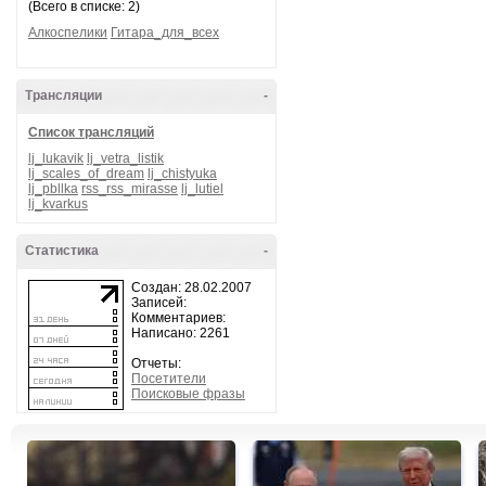
(Всего в списке: 2)
Алкоспелики
Гитара_для_всех
Трансляции
-
Список трансляций
lj_lukavik
lj_vetra_listik
lj_scales_of_dream
lj_chistyuka
lj_pbllka
rss_rss_mirasse
lj_lutiel
lj_kvarkus
Статистика
-
Создан: 28.02.2007
Записей:
Комментариев:
Написано: 2261
Отчеты:
Посетители
Поисковые фразы