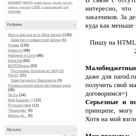
В связи с отсут
мото
концерт
новая жизнь
проба
расчет
стеб
интересно, что
смерть учителя
тц варшавский
цой
чоппер
заказчиков. За д
куда как меньше 
Рубрики
-
Жесть как она есть [Моя жизнь]
(130)
Заметки о совместной жизни
(1)
Пишу на HTML, 
Хохмы
(130)
Новости
(98)
Найдено в Сети
(86)
Креатив
(60)
МОТОЖизнь
(53)
Малобюджетны
Постройка Чоппера из ЗИД-50
даже для narod.r
Пилот
(11)
Заметки юного Ямаховода
(3)
получить свой ма
Размышления и|или безумные идеи
(38)
договоримся=)
Тесты
(34)
Мой Башорг =)
(15)
Серьезные и по
Путешествия
(12)
принципе, могу
"Лешизмы"
(5)
Жизнь до...
(5)
Хотя на мой взгл
Музыка
-