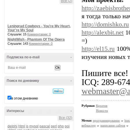
Мои проекты:
Все (2)
http://zaebisbrothe
я тогда только н
http://domishko.ru
Leningrad Cowboys - You're My Heart,
Your're My Soul
http://alexbit.net
10
Слушали: 15
Комментарии: 0
=)
NightWish - Phantom Of The Opera
Слушали: 143
Комментарии: 0
http://el15.ru
100%
изучения новых 
Подписка по e-mail
-
Пишите все!
ICQ: 289-67
Поиск по дневнику
-
webmaster@al
в этом дневнике
Рубрики:
Креатив
Интересы
-
Новости
Все (32)
Метки:
программирование
htm
вебмастер
написание сайтов
delphi
html
js
mysql
pascal
perl
php
poi