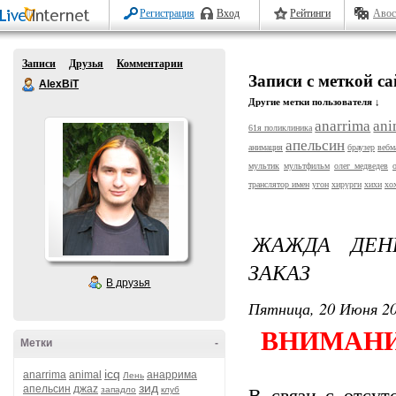
Регистрация
Вход
Рейтинги
Авос
Записи
Друзья
Комментарии
Записи с меткой с
AlexBiT
Другие метки пользователя ↓
anarrima
ani
61я поликлиника
апельсин
анимация
браузер
вебм
мультик
мультфильм
олег медведев
транслятор имен
угон
хирурги
хихи
хо
ЖАЖДА ДЕН
ЗАКАЗ
В друзья
Пятница, 20 Июня 20
ВНИМАНИ
Метки
-
icq
anarrima
animal
анаррима
Лень
зид
апельсин
джаz
западло
клуб