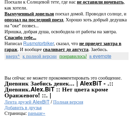
Поехали к Солнцевой тете, где нас
не оставили ночевать
,
как хотели.
Вымученный донельзя
поехал домой. Проводил солнце, и
опоздал на последний поезд
. Хорошо хоть добрый дедушка
на "оке" позвез...
Иришка, добрая душа, освободила от работы на завтра.
Спасибо тебе...
Написал
Rusmotorbiker
, сказал, что
не приедет завтра в
гараж
. И вообщее
сваливает до августа
. Заебись.
вверх^
к полной версии
понравилось!
в evernote
Вы сейчас не можете прокомментировать это сообщение.
Дневник Заебись денек... | AlexBiT - .::
Дневник.Alex.BiT :: Нет цвета кроме
Оранжевого! ::. |
Лента друзей AlexBiT
/
Полная версия
Добавить в друзья
Страницы:
раньше»