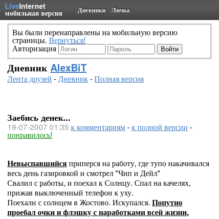
Live
Internet
Дневники
Личка
мобильная версия
Вы были перенаправлены на мобильную версию
страницы.
Вернуться!
Авторизация
Дневник
AlexBiT
Лента друзей
-
Дневник
-
Полная версия
Заебись денек...
19-07-2007 01:35
к комментариям
-
к полной версии
-
понравилось!
Невыспавшийся
приперся на работу, где тупо накачивался
весь день газировкой и смотрел "Чип и Дейл"
Свалил с работы, и поехал к Солнцу. Спал на качелях,
прижав выключенный телефон к уху.
Поехали с солнцем в Жостово. Искупался.
Попутно
проебал очки и флэшку с наработками всей жизни.