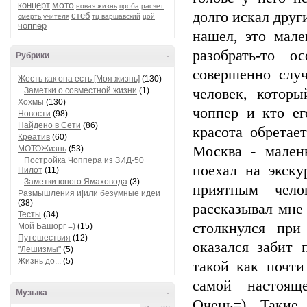
мото
концерт
новая жизнь
проба
расчет
долго искал друг
стеб
смерть учителя
тц варшавский
цой
чоппер
нашел, это мале
разобрать-то 
Рубрики
-
совершенно слу
Жесть как она есть [Моя жизнь]
(130)
Заметки о совместной жизни
(1)
человек, которы
Хохмы
(130)
чоппер и кто ег
Новости
(98)
Найдено в Сети
(86)
красота обретае
Креатив
(60)
Москва - мален
МОТОЖизнь
(53)
Постройка Чоппера из ЗИД-50
поехал на экску
Пилот
(11)
Заметки юного Ямаховода
(3)
приятным чело
Размышления и|или безумные идеи
(38)
рассказывал мне
Тесты
(34)
столкнулся при
Мой Башорг =)
(15)
Путешествия
(12)
оказался забит 
"Лешизмы"
(5)
Жизнь до...
(5)
такой как почти
самой настоящ
Музыка
-
Очень=) Такие