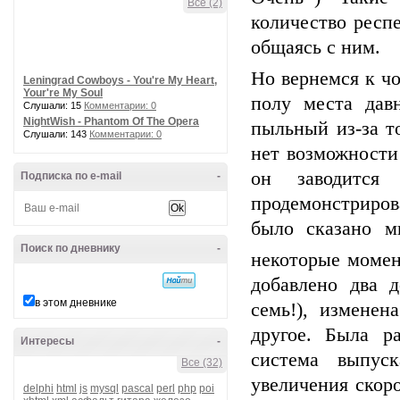
Все (2)
количество респ
общаясь с ним.
Но вернемся к чо
Leningrad Cowboys - You're My Heart,
Your're My Soul
полу места дав
Слушали: 15
Комментарии: 0
NightWish - Phantom Of The Opera
пыльный из-за то
Слушали: 143
Комментарии: 0
нет возможности
он заводится
Подписка по e-mail
-
продемонстриро
было сказано м
Поиск по дневнику
-
некоторые момен
добавлено два 
в этом дневнике
семь!), измене
другое. Была р
Интересы
-
система выпуск
Все (32)
увеличения скор
delphi
html
js
mysql
pascal
perl
php
poi