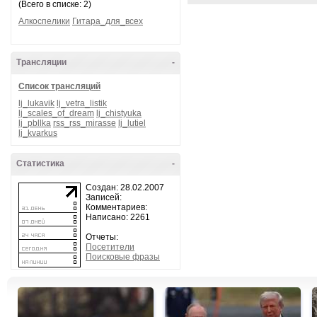
(Всего в списке: 2)
Алкоспелики
Гитара_для_всех
Трансляции
-
Список трансляций
lj_lukavik
lj_vetra_listik
lj_scales_of_dream
lj_chistyuka
lj_pbllka
rss_rss_mirasse
lj_lutiel
lj_kvarkus
Статистика
-
Создан: 28.02.2007
Записей:
Комментариев:
Написано: 2261
Отчеты:
Посетители
Поисковые фразы