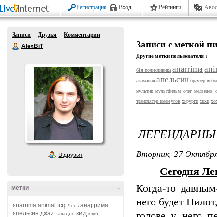
Регистрация
Вход
Рейтинги
Авос
Записи
Друзья
Комментарии
Записи с меткой п
AlexBiT
Другие метки пользователя ↓
anarrima
ani
61я поликлиника
апельсин
анимация
браузер
вебм
мультик
мультфильм
олег медведев
транслятор имен
угон
хирурги
хихи
хо
ЛЕГЕНДАРНЫЙ 
Вторник, 27 Октября
В друзья
Сегодня Ле
Когда-то давным
Метки
-
него будет Пилот
icq
anarrima
animal
анаррима
Лень
зид
апельсин
джаz
голове у него 
западло
клуб