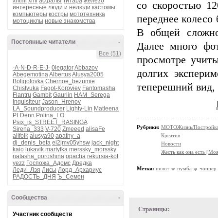
xhtml
xml
асфальт
гитара
железо
со скоростью 12
интересные люди и нелюди
кастомы
компьютеры
костры
мототехника
переднее колесо
мотоциклы
новые знакомства
В общей сложно
Постоянные читатели
-
Далее много фо
Все (51)
просмотре учиты
-A-N-D-R-E-J-
0legator
Abbazov
долгих эксперим
Abegemotina
Albertus
Alusya2005
Boligolovka
Chernoe_bezumie
теперешний вид, 
Chistyuka
Fagot-Koroviev
Fantomasha
Flantru
Gambit
Gaurlin
HAM_Serega
Inquisiteur
Jason_Hrenov
LA_Soundproducer
Lighty-Lin
Matleena
PLDenn
Polina_LO
Psix_is_STREET_RASINGA
Рубрики:
МОТОЖизнь/Постройка 
Sirena_333
V-720
Zmeeed
alisaFe
allfolk
alusya90
apathy_a
Креатив
dj_denis_beta
ei2jmv05yhsw
jack_night
Новости
kaio
lukavik
martyfka
merssky_morssky
Жесть как она есть [Мо
natasha_poroshina
opacha
rekursia-kot
yezz
Госпожа_Адомс
Дредка
Метки:
пилот
пумба
чоппер
Леди_Лэя
Лисы
Лорд_Архариус
РАДОСТЬ_ДНЯ
Ъ_Семен
Сообщества
-
Страницы:
Участник сообществ